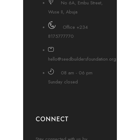
No 6A, Embu Street,
Wuse II, Abuja
Office +234
8175777770
hello@seedbuildersfoundation.org
08 am - 06 pm
Sunday closed
CONNECT
Stay connected with us by